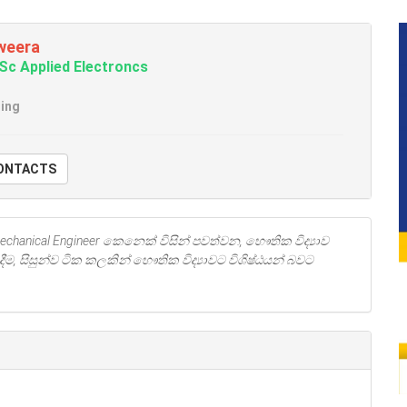
iweera
Sc Applied Electroncs
ring
W CONTACTS
 Mechanical Engineer කෙනෙක් විසින් පවත්වන, භෞතික විද්‍යාව
ීම, සිසුන්ව ටික කලකින් භෞතික විද්‍යාවට විශිෂ්ඨයන් බවට