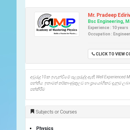
Mr. Pradeep Edir
Bsc Engineering, M
Experience : 10 years
Occupation : Enginee
CLICK TO VIE
අවුරුදු 10ක ඉගැන්වීමේ පළපුරුද්ද ඇති, Well Experienced
පන්තිය. ඉතාමත් තර්කාණූකූලව හා ප්‍රායෝගිකව දැනුම ලබාද
පත්කිරීම
Subjects or Courses
Physics